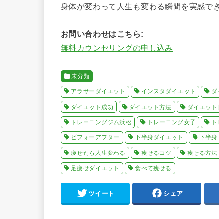
身体が変わって人生も変わる瞬間を実感で
お問い合わせはこちら:
無料カウンセリングの申し込み
未分類
アラサーダイエット
インスタダイエット
ダ
ダイエット成功
ダイエット方法
ダイエット
トレーニングジム浜松
トレーニング女子
ト
ビフォーアフター
下半身ダイエット
下半身
痩せたら人生変わる
痩せるコツ
痩せる方法
足痩せダイエット
食べて痩せる
ツイート
シェア