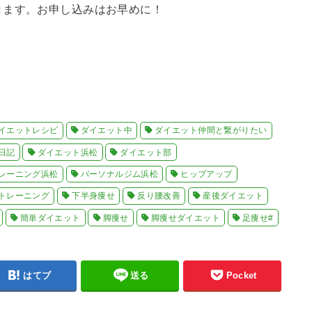
きます。お申し込みはお早めに！
イエットレシピ
ダイエット中
ダイエット仲間と繋がりたい
日記
ダイエット浜松
ダイエット部
レーニング浜松
パーソナルジム浜松
ヒップアップ
トレーニング
下半身痩せ
反り腰改善
産後ダイエット
簡単ダイエット
脚痩せ
脚痩せダイエット
足痩せ#
はてブ
送る
Pocket