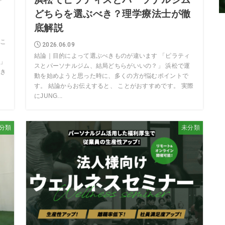
どちらを選ぶべき？理学療法士が徹
底解説
こ
2026.06.09
く
結論｜目的によって選ぶべきものが違います 「ピラティ
」
スとパーソナルジム、結局どちらがいいの？」 浜松で運
き
動を始めようと思った時に、多くの方が悩むポイントで
す。 結論からお伝えすると、 ことがおすすめです。 実際
にJUNG...
分類
未分類