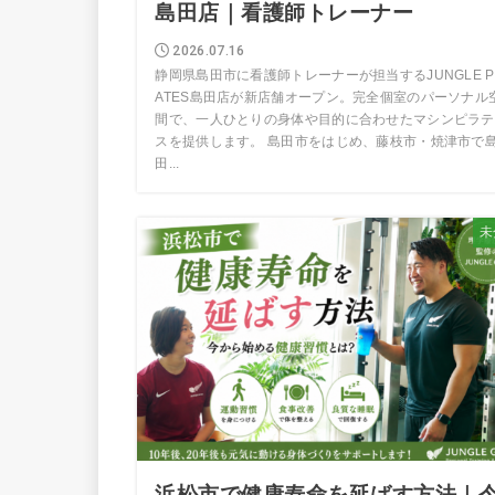
島田店｜看護師トレーナー
2026.07.16
静岡県島田市に看護師トレーナーが担当するJUNGLE PI
ATES島田店が新店舗オープン。完全個室のパーソナル
間で、一人ひとりの身体や目的に合わせたマシンピラテ
スを提供します。 島田市をはじめ、藤枝市・焼津市で
田...
未
浜松市で健康寿命を延ばす方法｜