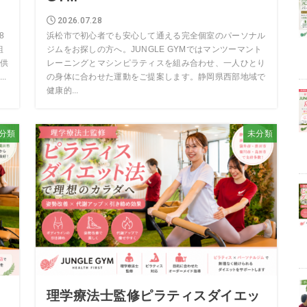
2026.07.28
8
浜松市で初心者でも安心して通える完全個室のパーソナル
組
ジムをお探しの方へ。JUNGLE GYMではマンツーマント
供
レーニングとマシンピラティスを組み合わせ、一人ひとり
.
の身体に合わせた運動をご提案します。静岡県西部地域で
健康的...
分類
未分類
S
理学療法士監修ピラティスダイエッ