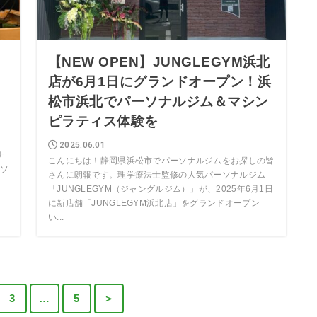
｜
【NEW OPEN】JUNGLEGYM浜北
G
店が6月1日にグランドオープン！浜
松市浜北でパーソナルジム＆マシン
ピラティス体験を
2025.06.01
ナ
こんにちは！静岡県浜松市でパーソナルジムをお探しの皆
ソ
さんに朗報です。理学療法士監修の人気パーソナルジム
「JUNGLEGYM（ジャングルジム）」が、2025年6月1日
に新店舗「JUNGLEGYM浜北店」をグランドオープン
い...
3
…
5
＞