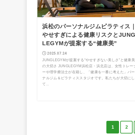
浜松のパーソナルジムピラティス
やせすぎによる健康リスクとJUN
LEGYMが提案する“健康美”
2025.07.24
JUNGLEGYMが提案する“やせすぎない美しさ”と健康美
の大切さ JUNGLEGYM浜松店・浜北店は、女性トレー
ーや理学療法士が在籍し、「健康を一番に考えた」パー
ナルジム＆ピラティススタジオです。私たちが大切にし
て...
1
2