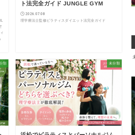
ト法完全ガイド JUNGLE GYM
2026.07.08
L
理学療法士監修ピラティスダイエット法完全ガイド
空
ィ
島
分類
未分類
今
浜松でピラティスとパーソナルジム