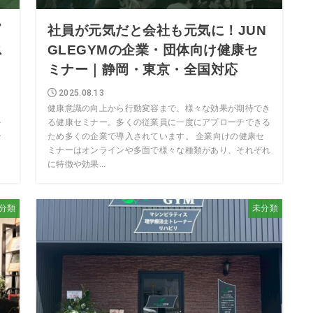
プ
社員が元気だと会社も元気に！JUN
ス
GLEGYMの企業・団体向け健康セ
ミナー｜静岡・東京・全国対応
2025.08.13
E
健康意識の向上から行動変容まで、様々な効果が期待でき
掛
る健康セミナー。多くの従業員に一度にアプローチできる
ン
ため多くの企業で導入されています。 企業向けの健康セ
ミナーはオンラインや多面で様々な種類があり、それぞれ
に特徴や効果...
分類
未分類