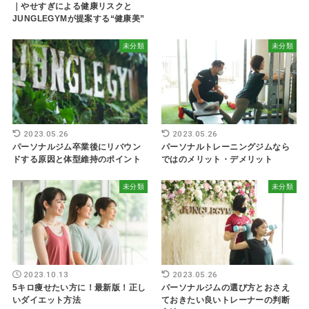
｜やせすぎによる健康リスクと
JUNGLEGYMが提案する“健康美”
未分類
未分類
2023.05.26
2023.05.26
パーソナルジム卒業後にリバウン
パーソナルトレーニングジムなら
ドする原因と体型維持のポイント
ではのメリット・デメリット
未分類
未分類
2023.10.13
2023.05.26
5キロ痩せたい方に！最新版！正し
パーソナルジムの選び方とおさえ
いダイエット方法
ておきたい良いトレーナーの判断