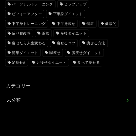
パーソナルトレーニング
ヒップアップ
ビフォーアフター
下半身ダイエット
下半身トレーニング
下半身痩せ
健康
健康的
反り腰改善
浜松
産後ダイエット
痩せたら人生変わる
痩せるコツ
痩せる方法
簡単ダイエット
脚痩せ
脚痩せダイエット
足痩せ#
足痩せダイエット
食べて痩せる
カテゴリー
未分類