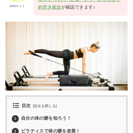
HPBサイト
約空き状況
が確認できます♪
目次
[
目次を閉じる
]
自分の体の癖を知ろう！
1
ピラティスで体の癖を改善！
2