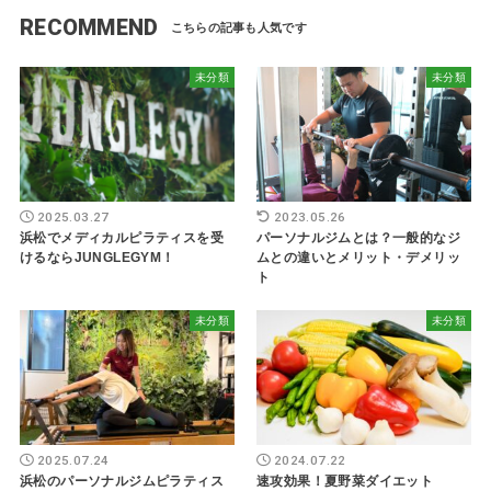
RECOMMEND
未分類
未分類
2025.03.27
2023.05.26
浜松でメディカルピラティスを受
パーソナルジムとは？一般的なジ
けるならJUNGLEGYM！
ムとの違いとメリット・デメリッ
ト
未分類
未分類
2025.07.24
2024.07.22
浜松のパーソナルジムピラティス
速攻効果！夏野菜ダイエット