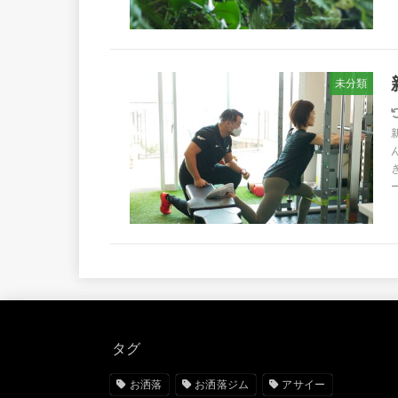
未分類
タグ
お洒落
お洒落ジム
アサイー