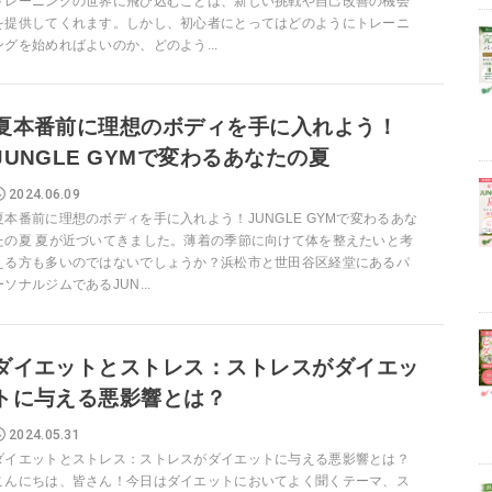
トレーニングの世界に飛び込むことは、新しい挑戦や自己改善の機会
を提供してくれます。しかし、初心者にとってはどのようにトレーニ
ングを始めればよいのか、どのよう...
夏本番前に理想のボディを手に入れよう！
JUNGLE GYMで変わるあなたの夏
2024.06.09
夏本番前に理想のボディを手に入れよう！JUNGLE GYMで変わるあな
たの夏 夏が近づいてきました。薄着の季節に向けて体を整えたいと考
える方も多いのではないでしょうか？浜松市と世田谷区経堂にあるパ
ーソナルジムであるJUN...
ダイエットとストレス：ストレスがダイエッ
トに与える悪影響とは？
2024.05.31
ダイエットとストレス：ストレスがダイエットに与える悪影響とは？
こんにちは、皆さん！今日はダイエットにおいてよく聞くテーマ、ス