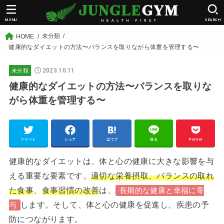
MENU
SEARCH
未分類
HOME
健康的なダイエットの方法〜バランスを取りながら体重を管理する〜
2023.10.11
未分類
健康的なダイエットの方法〜バランスを取りな
がら体重を管理する〜
ツイート
シェア
はてブ
送る
Pocket
健康的なダイエットは、体と心の健康に大きな影響を与
える重要な要素です。
適切な栄養摂取、バランスの取れ
た食事
、
食事習慣の改善
は、
長期的な健康と幸福に寄
します。そして、体と心の健康を促進し、疾患の予
与
防につながります。