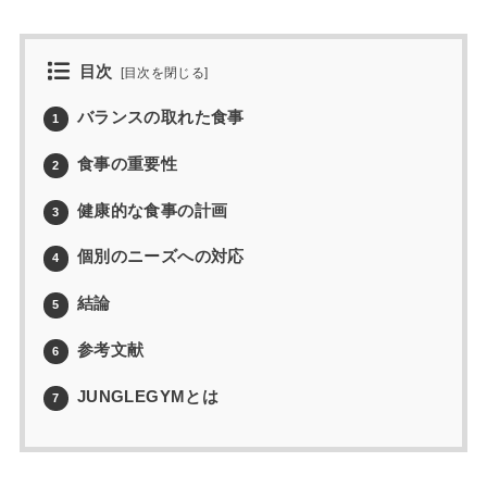
目次
[
目次を閉じる
]
バランスの取れた食事
1
食事の重要性
2
健康的な食事の計画
3
個別のニーズへの対応
4
結論
5
参考文献
6
JUNGLEGYMとは
7