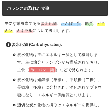
バランスの取れた食事
主要な栄養素である
炭水化物
、
たんぱく質
、
脂質
、
ビタ
ミン
、
ミネラル
について説明します。
炭水化物 (Carbohydrates):
炭水化物は主にエネルギー源として機能しま
す。主に糖分とデンプンから構成されており、
主食（
）などで見られます。
米、パン、麺
炭水化物は短鎖糖（単糖）、中鎖糖（二糖）、
長鎖糖（多糖）に分類され、消化されてブドウ
糖になり、エネルギー供給源となります。
適切な炭水化物の摂取はエネルギーを提供し、