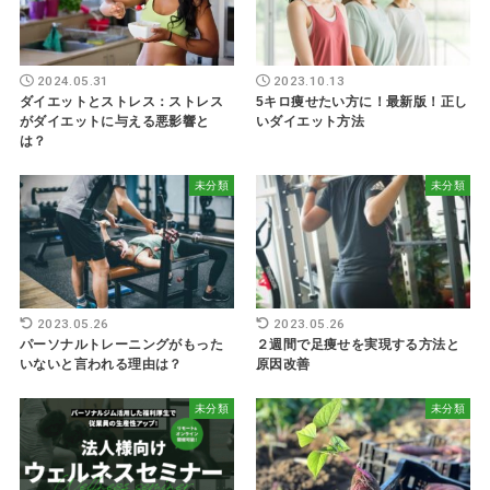
2024.05.31
2023.10.13
ダイエットとストレス：ストレス
5キロ痩せたい方に！最新版！正し
がダイエットに与える悪影響と
いダイエット方法
は？
未分類
未分類
2023.05.26
2023.05.26
パーソナルトレーニングがもった
２週間で足痩せを実現する方法と
いないと言われる理由は？
原因改善
未分類
未分類