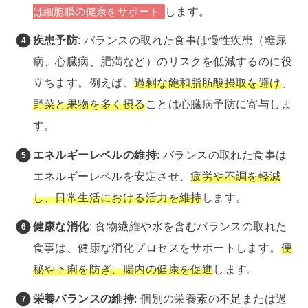
します。
は細胞膜の健康をサポート
疾患予防
: バランスの取れた食事は慢性疾患（糖尿
病、心臓病、肥満など）のリスクを低減するのに役
立ちます。例えば、
過剰な飽和脂肪酸摂取を避け
、
野菜と果物を多く摂る
ことは心臓病予防に寄与しま
す。
エネルギーレベルの維持
: バランスの取れた食事は
エネルギーレベルを安定させ、
疲労や不調を軽減
し、日常生活における活力を維持
します。
健康な消化
: 食物繊維や水を含むバランスの取れた
食事は、健康な消化プロセスをサポートします。
便
秘や下痢を防ぎ、腸内の健康を促進
します。
栄養バランスの維持
: 個別の栄養素の不足または過